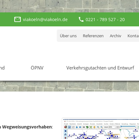
viakoeln@viakoeln.de
0221 - 789 527 - 20
Über uns
Referenzen
Archiv
Konta
nd
ÖPNV
Verkehrsgutachten und Entwurf
in Wegweisungsvorhaben
: