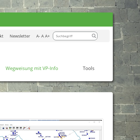
Weiter
kt
Newsletter
A-
A
A+
Wegweisung mit VP-Info
Tools