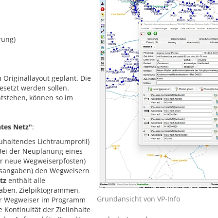
rung)
 Originallayout geplant. Die
esetzt werden sollen.
ntstehen, können so im
ntes Netz"
:
zuhaltendes Lichtraumprofil)
 Bei der Neuplanung eines
ür neue Wegweiserpfosten)
ngsangaben) den Wegweisern
tz
enthält alle
gaben, Zielpiktogrammen,
Grundansicht von VP-Info
er Wegweiser im Programm
e Kontinuität der Zielinhalte