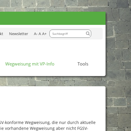
Weiter
kt
Newsletter
A-
A
A+
Wegweisung mit VP-Info
Tools
GSV-konforme Wegweisung, die nur durch aktuelle
 die vorhandene Wegweisung aber nicht FGSV-