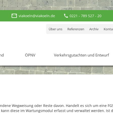
viakoeln@viakoeln.de
0221 - 789 527 - 20
Über uns
Referenzen
Archiv
Konta
nd
ÖPNV
Verkehrsgutachten und Entwurf
orhandene Wegweisung oder Reste davon. Handelt es sich um eine F
o kann diese im Wartungsmodul erfasst und verwaltet werden. Ist